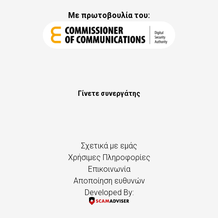
Με πρωτοβουλία του:
Γίνετε συνεργάτης
Σχετικά με εμάς
Χρήσιμες Πληροφορίες
Επικοινωνία
Αποποίηση ευθυνών
Developed By: