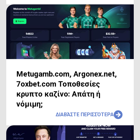
Metugamb.com, Argonex.net,
7oxbet.com Τοποθεσίες
κρυπτο καζίνο: Απάτη ή
νόμιμη;
ΔΙΑΒΆΣΤΕ ΠΕΡΙΣΣΌΤΕΡΑ