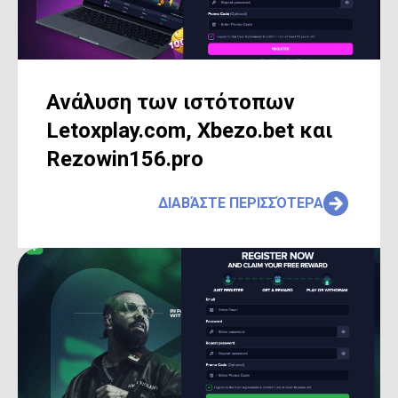
Ανάλυση των ιστότοπων
Letoxplay.com, Xbezo.bet και
Rezowin156.pro
ΔΙΑΒΆΣΤΕ ΠΕΡΙΣΣΌΤΕΡΑ