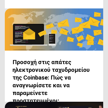
Προσοχή στις απάτες
ηλεκτρονικού ταχυδρομείου
της Coinbase: Πώς να
αναγνωρίσετε και να
παραμείνετε
προστατευμένοι;