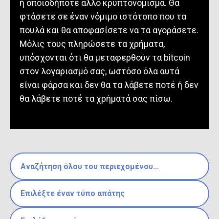
ή οποιοδήποτε άλλο κρυπτονόμισμα. Θα
φτάσετε σε έναν νόμιμο ιστότοπο που τα
πουλά και θα αποφασίσετε να τα αγοράσετε.
Μόλις τους πληρώσετε τα χρήματα,
υπόσχονται ότι θα μεταφερθούν τα bitcoin
στον λογαριασμό σας, ωστόσο όλα αυτά
είναι φάρσα και δεν θα τα λάβετε ποτέ ή δεν
θα λάβετε ποτέ τα χρήματά σας πίσω.