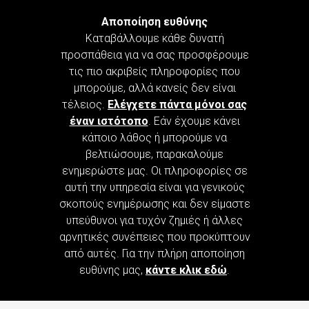
Αποποίηση ευθύνης
Καταβάλλουμε κάθε δυνατή
προσπάθεια για να σας προσφέρουμε
τις πιο ακριβείς πληροφορίες που
μπορούμε, αλλά κανείς δεν είναι
τέλειος.
Ελέγχετε πάντα μόνοι σας
έναν ιστότοπο
. Εάν έχουμε κάνει
κάποιο λάθος ή μπορούμε να
βελτιώσουμε, παρακαλούμε
ενημερώστε μας. Οι πληροφορίες σε
αυτή την υπηρεσία είναι για γενικούς
σκοπούς ενημέρωσης και δεν είμαστε
υπεύθυνοι για τυχόν ζημιές ή άλλες
αρνητικές συνέπειες που προκύπτουν
από αυτές. Για την πλήρη αποποίηση
ευθύνης μας,
κάντε κλικ εδώ
.