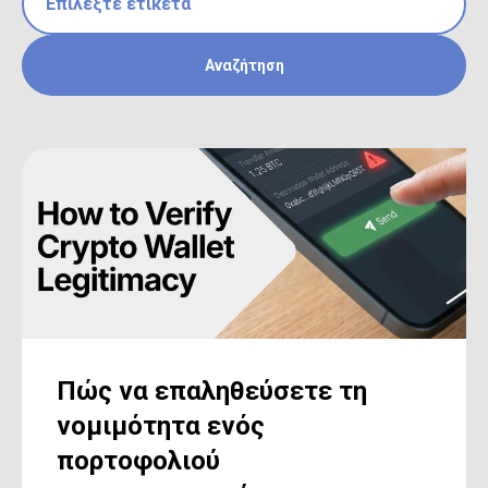
Πώς να επαληθεύσετε τη
νομιμότητα ενός
πορτοφολιού