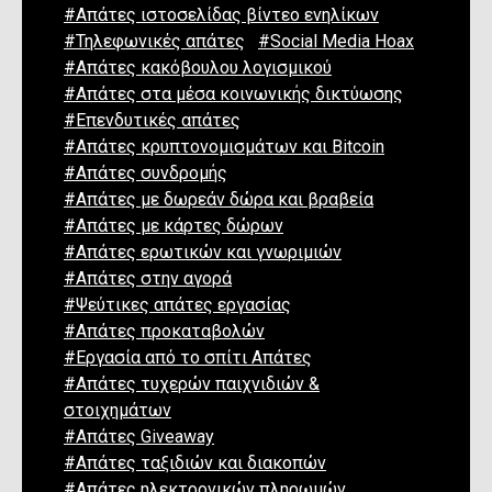
#Απάτες ιστοσελίδας βίντεο ενηλίκων
#Τηλεφωνικές απάτες
#Social Media Hoax
#Απάτες κακόβουλου λογισμικού
#Απάτες στα μέσα κοινωνικής δικτύωσης
#Επενδυτικές απάτες
#Απάτες κρυπτονομισμάτων και Bitcoin
#Απάτες συνδρομής
#Απάτες με δωρεάν δώρα και βραβεία
#Απάτες με κάρτες δώρων
#Απάτες ερωτικών και γνωριμιών
#Απάτες στην αγορά
#Ψεύτικες απάτες εργασίας
#Απάτες προκαταβολών
#Εργασία από το σπίτι Απάτες
#Απάτες τυχερών παιχνιδιών &
στοιχημάτων
#Απάτες Giveaway
#Απάτες ταξιδιών και διακοπών
#Απάτες ηλεκτρονικών πληρωμών