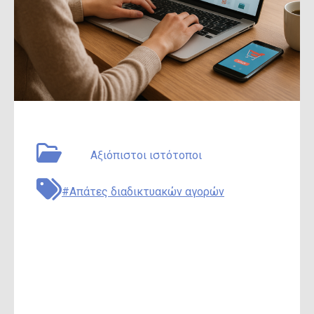
September 18, 2025
Συγγραφέας: Adam Collins
Type:
Αξιόπιστοι ιστότοποι
#Απάτες διαδικτυακών αγορών
10 νόμιμες και
αξιόπιστες online
αγορές το 2025