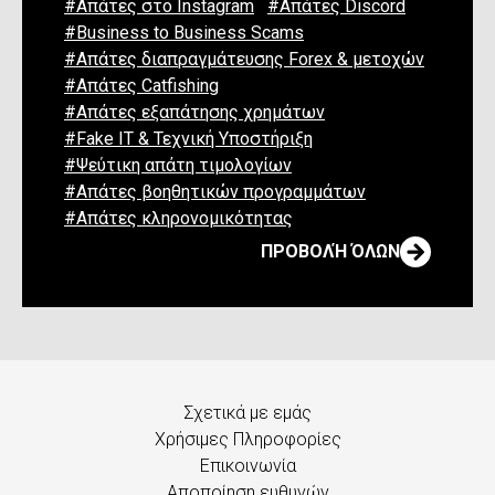
#Απάτες στο Instagram
#Απάτες Discord
#Business to Business Scams
#Απάτες διαπραγμάτευσης Forex & μετοχών
#Απάτες Catfishing
#Απάτες εξαπάτησης χρημάτων
#Fake IT & Τεχνική Υποστήριξη
#Ψεύτικη απάτη τιμολογίων
#Απάτες βοηθητικών προγραμμάτων
#Απάτες κληρονομικότητας
ΠΡΟΒΟΛΉ ΌΛΩΝ
Σχετικά με εμάς
Χρήσιμες Πληροφορίες
Επικοινωνία
Αποποίηση ευθυνών