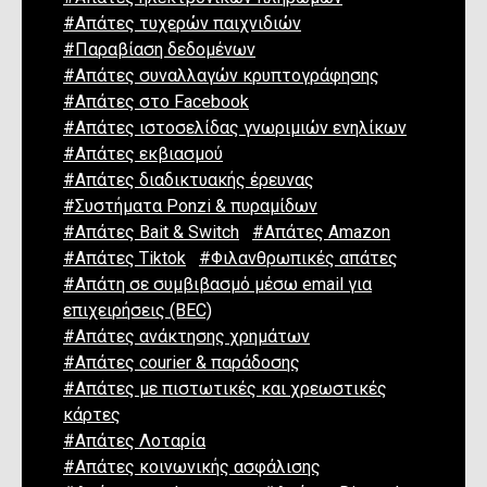
#Απάτες τυχερών παιχνιδιών
#Παραβίαση δεδομένων
#Απάτες συναλλαγών κρυπτογράφησης
#Απάτες στο Facebook
#Απάτες ιστοσελίδας γνωριμιών ενηλίκων
#Απάτες εκβιασμού
#Απάτες διαδικτυακής έρευνας
#Συστήματα Ponzi & πυραμίδων
#Απάτες Bait & Switch
#Απάτες Amazon
#Απάτες Tiktok
#Φιλανθρωπικές απάτες
#Απάτη σε συμβιβασμό μέσω email για
επιχειρήσεις (BEC)
#Απάτες ανάκτησης χρημάτων
#Απάτες courier & παράδοσης
#Απάτες με πιστωτικές και χρεωστικές
κάρτες
#Απάτες Λοταρία
#Απάτες κοινωνικής ασφάλισης