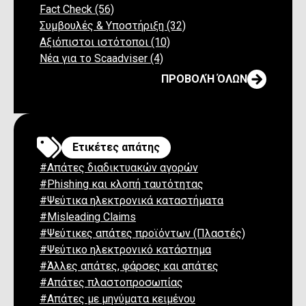
Fact Check (56)
Συμβουλές & Υποστήριξη (32)
Αξιόπιστοι ιστότοποι (10)
Νέα για το Scaadviser (4)
ΠΡΟΒΟΛΉ ΌΛΩΝ
Ετικέτες απάτης
#Απάτες διαδικτυακών αγορών
#Phishing και κλοπή ταυτότητας
#Ψεύτικα ηλεκτρονικά καταστήματα
#Misleading Claims
#Ψεύτικες απάτες προϊόντων (Πλαστές)
#Ψεύτικο ηλεκτρονικό κατάστημα
#Άλλες απάτες, φάρσες και απάτες
#Απάτες πλαστοπροσωπίας
#Απάτες με μηνύματα κειμένου