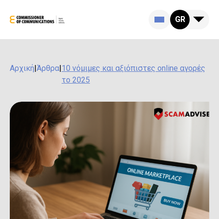
GR
Αρχική
|
Άρθρα
|
10 νόμιμες και αξιόπιστες online αγορές
το 2025