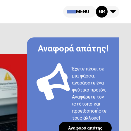
MENU
GR
Αναφορά απάτης!
Έχετε πέσει σε
μια φάρσα,
αγοράσατε ένα
ψεύτικο προϊόν;
Αναφέρετε τον
ιστότοπο και
προειδοποιήστε
τους άλλους!
Αναφορά απάτης