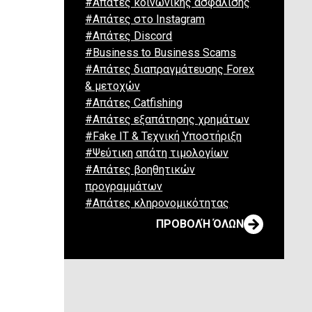
#Απάτες κοινωνικής ασφάλισης
#Απάτες στο Instagram
#Απάτες Discord
#Business to Business Scams
#Απάτες διαπραγμάτευσης Forex
& μετοχών
#Απάτες Catfishing
#Απάτες εξαπάτησης χρημάτων
#Fake IT & Τεχνική Υποστήριξη
#Ψεύτικη απάτη τιμολογίων
#Απάτες βοηθητικών
προγραμμάτων
#Απάτες κληρονομικότητας
ΠΡΟΒΟΛΉ ΌΛΩΝ