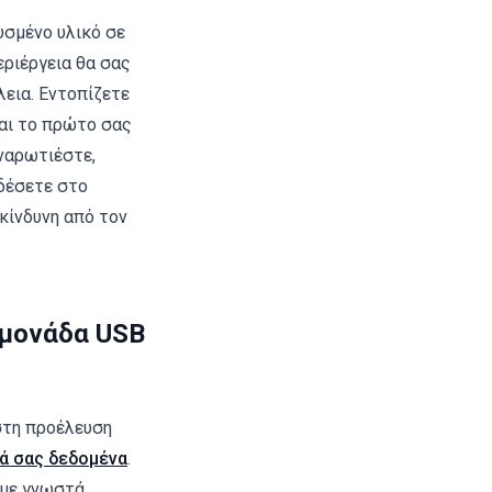
υσμένο υλικό σε
ριέργεια θα σας
εια. Εντοπίζετε
αι το πρώτο σας
αναρωτιέστε,
νδέσετε στο
ικίνδυνη από τον
 μονάδα USB
ωστη προέλευση
ά σας δεδομένα
.
 με γνωστά