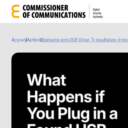
Αρχική
|
Άρθρα
|
Βρήκατε ένα USB Drive; Τι συμβαίνει ότα