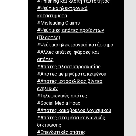
#Phishing και κλοπή ταυτότητας
#Ψεύτικα ηλεκτρονικά
καταστήματα
#Misleading Claims
#Ψεύτικες απάτες προϊόντων
(Πλαστές)
#Ψεύτικο ηλεκτρονικό κατάστημα
#Άλλες απάτες, φάρσες και
απάτες
#Απάτες πλαστοπροσωπίας
#Απάτες με μηνύματα κειμένου
#Απάτες ιστοσελίδας βίντεο
ενηλίκων
#Τηλεφωνικές απάτες
#Social Media Hoax
#Απάτες κακόβουλου λογισμικού
#Απάτες στα μέσα κοινωνικής
δικτύωσης
#Επενδυτικές απάτες