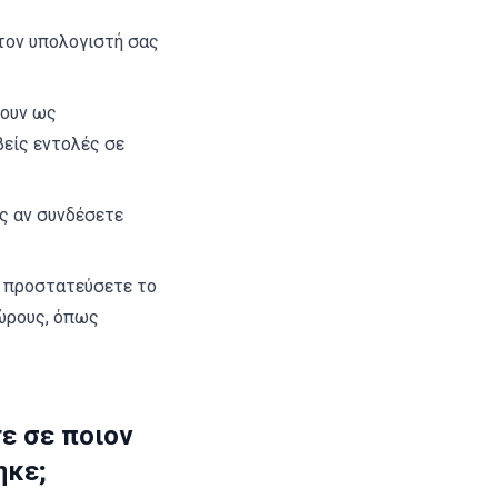
στον υπολογιστή σας
σουν ως
είς εντολές σε
ς αν συνδέσετε
α προστατεύσετε το
ώρους, όπως
τε σε ποιον
ηκε;