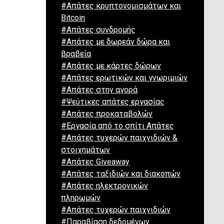
#Απάτες κρυπτονομισμάτων και
Bitcoin
#Απάτες συνδρομής
#Απάτες με δωρεάν δώρα και
βραβεία
#Απάτες με κάρτες δώρων
#Απάτες ερωτικών και γνωριμιών
#Απάτες στην αγορά
#Ψεύτικες απάτες εργασίας
#Απάτες προκαταβολών
#Εργασία από το σπίτι Απάτες
#Απάτες τυχερών παιχνιδιών &
στοιχημάτων
#Απάτες Giveaway
#Απάτες ταξιδιών και διακοπών
#Απάτες ηλεκτρονικών
πληρωμών
#Απάτες τυχερών παιχνιδιών
#Παραβίαση δεδομένων