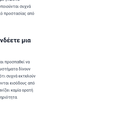
οποιούνται συχνά
κό προστασίας από
υνδέετε μια
αι προσπαθεί να
συστήματα δίνουν
ότι συχνά εκτελούν
ονται εισόδους από
νίζει καμία ορατή
ηριότητα.