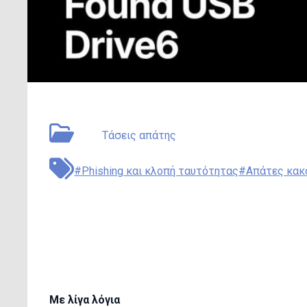
May 7, 2026
Type:
Τάσεις απάτης
#Phishing και κλοπή ταυτότητας
#Απάτες κακ
Βρήκατε ένα USB Drive
συνδέετε
Με λίγα λόγια