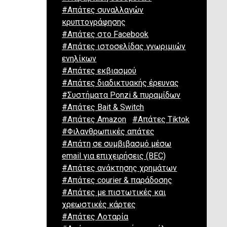
#Απάτες συναλλαγών
κρυπτογράφησης
#Απάτες στο Facebook
#Απάτες ιστοσελίδας γνωριμιών
ενηλίκων
#Απάτες εκβιασμού
#Απάτες διαδικτυακής έρευνας
#Συστήματα Ponzi & πυραμίδων
#Απάτες Bait & Switch
#Απάτες Amazon
#Απάτες Tiktok
#Φιλανθρωπικές απάτες
#Απάτη σε συμβιβασμό μέσω
email για επιχειρήσεις (BEC)
#Απάτες ανάκτησης χρημάτων
#Απάτες courier & παράδοσης
#Απάτες με πιστωτικές και
χρεωστικές κάρτες
#Απάτες Λοταρία