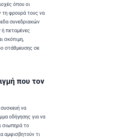
ιοχές όπου οι
 τη φρουρά τους να
πεδα συνεδριακών
 ή πεταμένες
ι σκόπιμη,
ρο στάθμευσης σε
τιγμή που τον
 συσκευή να
μμα οδήγησης για να
ι σιωπηρά το
ια αμφισβητούν τι