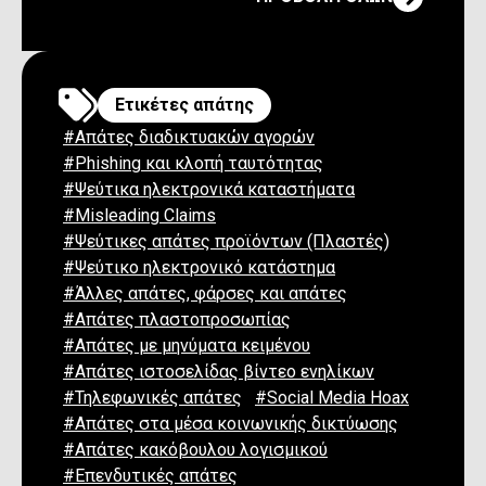
Ετικέτες απάτης
#Απάτες διαδικτυακών αγορών
#Phishing και κλοπή ταυτότητας
#Ψεύτικα ηλεκτρονικά καταστήματα
#Misleading Claims
#Ψεύτικες απάτες προϊόντων (Πλαστές)
#Ψεύτικο ηλεκτρονικό κατάστημα
#Άλλες απάτες, φάρσες και απάτες
#Απάτες πλαστοπροσωπίας
#Απάτες με μηνύματα κειμένου
#Απάτες ιστοσελίδας βίντεο ενηλίκων
#Τηλεφωνικές απάτες
#Social Media Hoax
#Απάτες στα μέσα κοινωνικής δικτύωσης
#Απάτες κακόβουλου λογισμικού
#Επενδυτικές απάτες