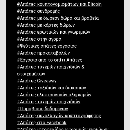
#Απάτες κρυπτονομισμάτων και Bitcoin
#Απάτες συνδρομής
#Απάτες με δωρεάν δώρα και βραβεία
#Απάτες με κάρτες δώρων
#Απάτες ερωτικών και γνωριμιών
#Απάτες στην αγορά
#Ψεύτικες απάτες εργασίας
#Απάτες προκαταβολών
#Εργασία από το σπίτι Απάτες
#Απάτες τυχερών παιχνιδιών &
στοιχημάτων
#Απάτες Giveaway
#Απάτες ταξιδιών και διακοπών
#Απάτες ηλεκτρονικών πληρωμών
#Απάτες τυχερών παιχνιδιών
#Παραβίαση δεδομένων
#Απάτες συναλλαγών κρυπτογράφησης
#Απάτες στο Facebook
#Απάτες ιστοσελίδας γνωριμιών ενηλίκων