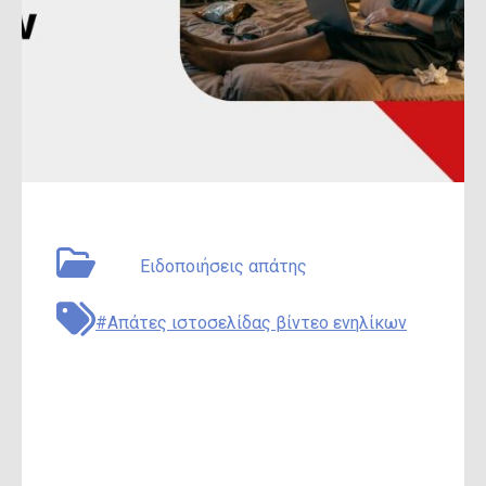
May 20, 2026
Συγγραφέας: Adam Collins
Type:
Ειδοποιήσεις απάτης
#Απάτες ιστοσελίδας βίντεο ενηλίκων
Είναι το Camcam.cc
| Pornsub.cc
ασφαλής ιστότοπος