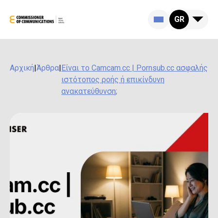
GR
Αρχική
|
Άρθρα
|
Είναι το Camcam.cc | Pornsub.cc ασφαλής
ιστότοπος ροής ή επικίνδυνη
ανακατεύθυνση;