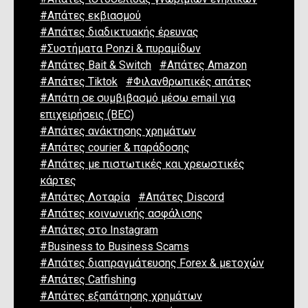
#Απάτες εκβιασμού
#Απάτες διαδικτυακής έρευνας
#Συστήματα Ponzi & πυραμίδων
#Απάτες Bait & Switch
#Απάτες Amazon
#Απάτες Tiktok
#Φιλανθρωπικές απάτες
#Απάτη σε συμβιβασμό μέσω email για
επιχειρήσεις (BEC)
#Απάτες ανάκτησης χρημάτων
#Απάτες courier & παράδοσης
#Απάτες με πιστωτικές και χρεωστικές
κάρτες
#Απάτες Λοταρία
#Απάτες Discord
#Απάτες κοινωνικής ασφάλισης
#Απάτες στο Instagram
#Business to Business Scams
#Απάτες διαπραγμάτευσης Forex & μετοχών
#Απάτες Catfishing
#Απάτες εξαπάτησης χρημάτων