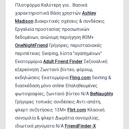
Πλατφόρμα Καλύτερη για... Βασικά
χαρακτηριστικά Βάση χρηστών
Ashley
Madison
Διακριτικές σχέσεις & συνδέσεις
Εργαλεία προστασίας προσωπικών
δεδομένων, ανώνυμη περιήγηση 80M+
OneNightFriend
Γρήγορες, περιστασιακές
περιπέτειες Swiping, λίστα "αγαπημένων"
Εκατομμύρια
Adult Friend Finder
Σεξουαλική
εξερεύνηση Ζωντανό βίντεο, φόρουμ,
εκδηλώσεις Εκατομμύρια
Fling.com
Sexting &
διασκέδαση μόνο online Επαληθευμένες
φωτογραφίες, ζωντανό βίντεο N/A
BeNaughty
Γρήγορες τοπικές συνδέσεις Αντι-απάτη,
φλερτ συζητήσεις 13M+
Flirt.com
Κλασική
συνομιλία & φλερτ Δωμάτια συνομιλίας,
ιδιωτικά μηνύματα N/A
FriendFinder-X