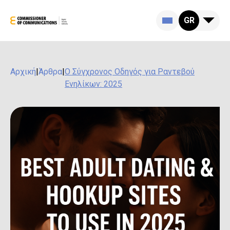
GR
Αρχική
|
Άρθρα
|
Ο Σύγχρονος Οδηγός για Ραντεβού
Ενηλίκων: 2025