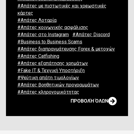
#Απάτες με πιστωτικές και χρεωστικές
κάρτες
#Απάτες Λοταρία
#Απάτες κοινωνικής ασφάλισης
#Απάτες στο Instagram
#Απάτες Discord
#Business to Business Scams
#Απάτες διαπραγμάτευσης Forex & μετοχών
#Απάτες Catfishing
#Απάτες εξαπάτησης χρημάτων
#Fake IT & Τεχνική Υποστήριξη
#Ψεύτικη απάτη τιμολογίων
#Απάτες βοηθητικών προγραμμάτων
#Απάτες κληρονομικότητας
ΠΡΟΒΟΛΉ ΌΛΩΝ