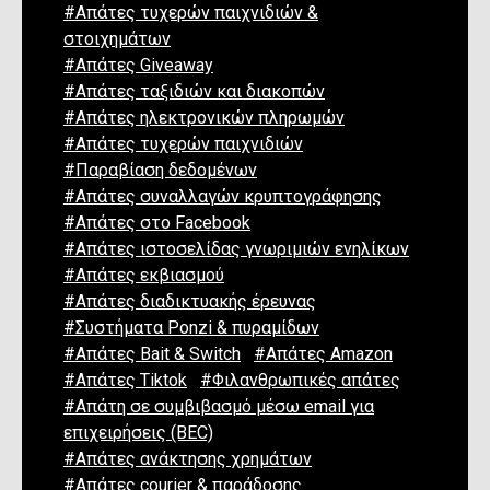
#Απάτες τυχερών παιχνιδιών &
στοιχημάτων
#Απάτες Giveaway
#Απάτες ταξιδιών και διακοπών
#Απάτες ηλεκτρονικών πληρωμών
#Απάτες τυχερών παιχνιδιών
#Παραβίαση δεδομένων
#Απάτες συναλλαγών κρυπτογράφησης
#Απάτες στο Facebook
#Απάτες ιστοσελίδας γνωριμιών ενηλίκων
#Απάτες εκβιασμού
#Απάτες διαδικτυακής έρευνας
#Συστήματα Ponzi & πυραμίδων
#Απάτες Bait & Switch
#Απάτες Amazon
#Απάτες Tiktok
#Φιλανθρωπικές απάτες
#Απάτη σε συμβιβασμό μέσω email για
επιχειρήσεις (BEC)
#Απάτες ανάκτησης χρημάτων
#Απάτες courier & παράδοσης