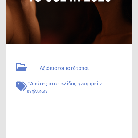
September 11, 2025
Συγγραφέας: Adam Collins
Type:
Αξιόπιστοι ιστότοποι
#Απάτες ιστοσελίδας γνωριμιών
ενηλίκων
Ο Σύγχρονος Οδηγός
για Ραντεβού
Ενηλίκων: 2025