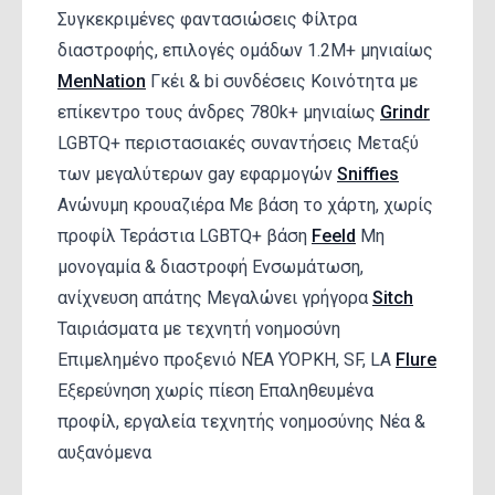
Συγκεκριμένες φαντασιώσεις Φίλτρα
διαστροφής, επιλογές ομάδων 1.2M+ μηνιαίως
MenNation
Γκέι & bi συνδέσεις Κοινότητα με
επίκεντρο τους άνδρες 780k+ μηνιαίως
Grindr
LGBTQ+ περιστασιακές συναντήσεις Μεταξύ
των μεγαλύτερων gay εφαρμογών
Sniffies
Ανώνυμη κρουαζιέρα Με βάση το χάρτη, χωρίς
προφίλ Τεράστια LGBTQ+ βάση
Feeld
Μη
μονογαμία & διαστροφή Ενσωμάτωση,
ανίχνευση απάτης Μεγαλώνει γρήγορα
Sitch
Ταιριάσματα με τεχνητή νοημοσύνη
Επιμελημένο προξενιό ΝΈΑ ΥΌΡΚΗ, SF, LA
Flure
Εξερεύνηση χωρίς πίεση Επαληθευμένα
προφίλ, εργαλεία τεχνητής νοημοσύνης Νέα &
αυξανόμενα