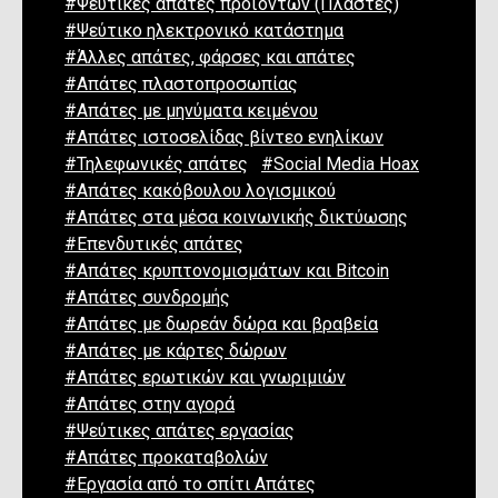
#Ψεύτικες απάτες προϊόντων (Πλαστές)
#Ψεύτικο ηλεκτρονικό κατάστημα
#Άλλες απάτες, φάρσες και απάτες
#Απάτες πλαστοπροσωπίας
#Απάτες με μηνύματα κειμένου
#Απάτες ιστοσελίδας βίντεο ενηλίκων
#Τηλεφωνικές απάτες
#Social Media Hoax
#Απάτες κακόβουλου λογισμικού
#Απάτες στα μέσα κοινωνικής δικτύωσης
#Επενδυτικές απάτες
#Απάτες κρυπτονομισμάτων και Bitcoin
#Απάτες συνδρομής
#Απάτες με δωρεάν δώρα και βραβεία
#Απάτες με κάρτες δώρων
#Απάτες ερωτικών και γνωριμιών
#Απάτες στην αγορά
#Ψεύτικες απάτες εργασίας
#Απάτες προκαταβολών
#Εργασία από το σπίτι Απάτες